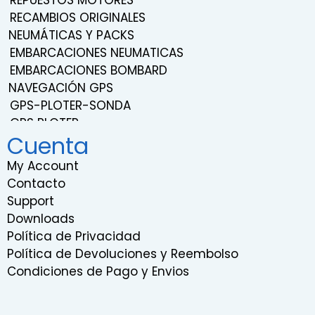
REPUESTOS MOTORES
RECAMBIOS ORIGINALES
NEUMÁTICAS Y PACKS
EMBARCACIONES NEUMATICAS
EMBARCACIONES BOMBARD
NAVEGACIÓN GPS
GPS-PLOTER-SONDA
GPS PLOTER
Cuenta
NAVEGACIÓN
TRANSDUCTORES
My Account
SONDAS
Contacto
SISTEMA DE SONIDO Y ENTRETENIMIENTO
Support
RADIOS VHF
Downloads
RADARES
Política de Privacidad
INSTRUMENTACION
Política de Devoluciones y Reembolso
RELOJES EMBARCACIONES
Condiciones de Pago y Envios
COMPÁS DE BARCO
GIROSCOPIOS MARINOS