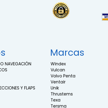
os
Marcas
RNO NAVEGACIÓN
Windex
COS
Vulcan
Volvo Penta
Ventair
ECCIONES Y FLAPS
Unik
Thrustems
Texa
Tersma