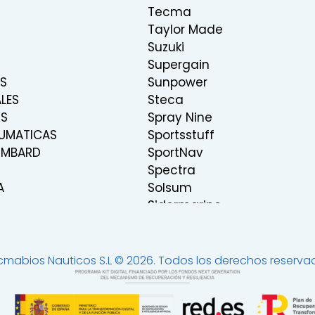
Tecma
Taylor Made
Suzuki
Supergain
S
Sunpower
LES
Steca
KS
Spray Nine
UMATICAS
Sportsstuff
OMBARD
SportNav
Spectra
A
Solsum
Sidermarine
Seastar-Dometic
Seares
Sea Recovery
cmabios Nauticos S.L © 2026. Todos los derechos reserva
 Y ENTRETENIMIENTO
Samyung
Rutland
Rocna