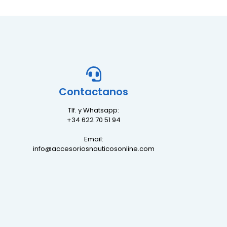
Contactanos
Tlf. y Whatsapp:
+34 622 70 51 94
Email:
info@accesoriosnauticosonline.com