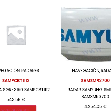
VEGACIÓN
RADARES
NAVEGACIÓN
RADA
,
,
SAMPCBT1112
SAMSMR3700
A SGR-3150 SAMPCBT1112
RADAR SAMYUNG SM
SAMSMR3700
543,58
€
4.254,05
€
ñadir al carrito