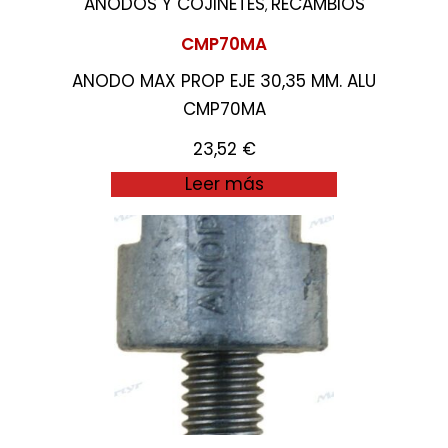
ANODOS Y COJINETES
RECAMBIOS
,
CMP70MA
ANODO MAX PROP EJE 30,35 MM. ALU
CMP70MA
23,52
€
Leer más