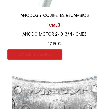
ANODOS Y COJINETES
RECAMBIOS
,
CME3
ANODO MOTOR 2» X 3/4» CME3
17,15
€
Añadir al carrito