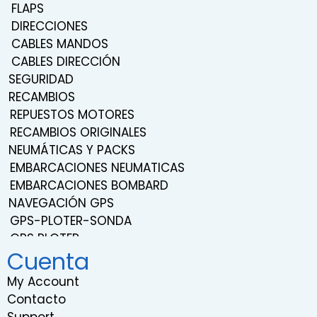
FLAPS
DIRECCIONES
CABLES MANDOS
CABLES DIRECCIÓN
SEGURIDAD
RECAMBIOS
REPUESTOS MOTORES
RECAMBIOS ORIGINALES
NEUMÁTICAS Y PACKS
EMBARCACIONES NEUMATICAS
EMBARCACIONES BOMBARD
NAVEGACIÓN GPS
GPS-PLOTER-SONDA
GPS PLOTER
Cuenta
NAVEGACIÓN
TRANSDUCTORES
My Account
SONDAS
Contacto
SISTEMA DE SONIDO Y ENTRETENIMIENTO