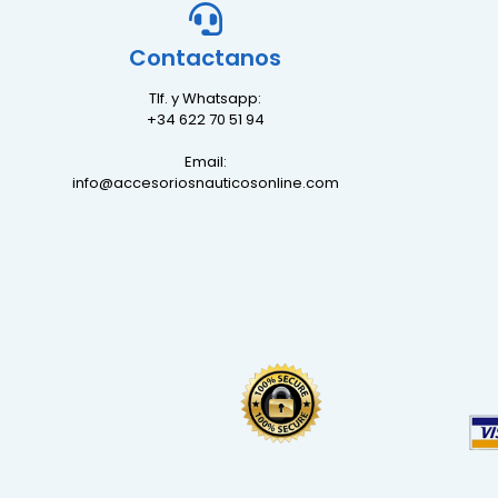
Contactanos
Tlf. y Whatsapp:
+34 622 70 51 94
Email:
info@accesoriosnauticosonline.com