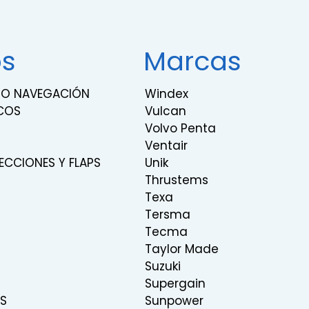
os
Marcas
RNO NAVEGACIÓN
Windex
COS
Vulcan
Volvo Penta
Ventair
ECCIONES Y FLAPS
Unik
Thrustems
Texa
Tersma
Tecma
Taylor Made
Suzuki
Supergain
S
Sunpower