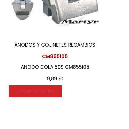
ANODOS Y COJINETES
RECAMBIOS
,
CM855105
ANODO COLA 50S CM855105
9,89
€
Añadir al carrito