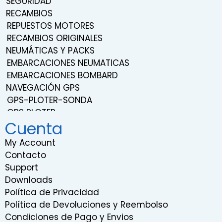
SEGURIDAD
RECAMBIOS
REPUESTOS MOTORES
RECAMBIOS ORIGINALES
NEUMÁTICAS Y PACKS
EMBARCACIONES NEUMATICAS
EMBARCACIONES BOMBARD
NAVEGACIÓN GPS
GPS-PLOTER-SONDA
GPS PLOTER
Cuenta
NAVEGACIÓN
TRANSDUCTORES
My Account
SONDAS
Contacto
SISTEMA DE SONIDO Y ENTRETENIMIENTO
Support
RADIOS VHF
Downloads
RADARES
Política de Privacidad
INSTRUMENTACION
Política de Devoluciones y Reembolso
RELOJES EMBARCACIONES
Condiciones de Pago y Envios