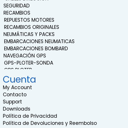
SEGURIDAD
RECAMBIOS
REPUESTOS MOTORES
RECAMBIOS ORIGINALES
NEUMÁTICAS Y PACKS
EMBARCACIONES NEUMATICAS
EMBARCACIONES BOMBARD
NAVEGACIÓN GPS
GPS-PLOTER-SONDA
GPS PLOTER
Cuenta
NAVEGACIÓN
TRANSDUCTORES
My Account
SONDAS
Contacto
SISTEMA DE SONIDO Y ENTRETENIMIENTO
Support
RADIOS VHF
Downloads
RADARES
Política de Privacidad
INSTRUMENTACION
Política de Devoluciones y Reembolso
RELOJES EMBARCACIONES