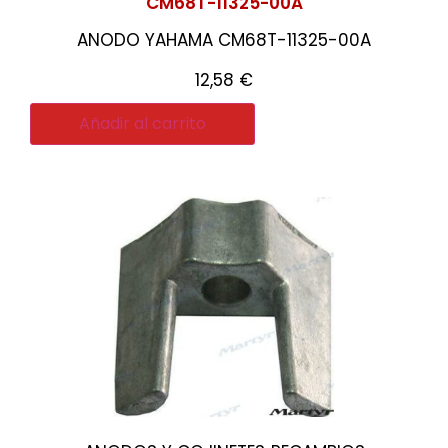
CM68T-11325-00A
ANODO YAHAMA CM68T-11325-00A
12,58
€
Añadir al carrito