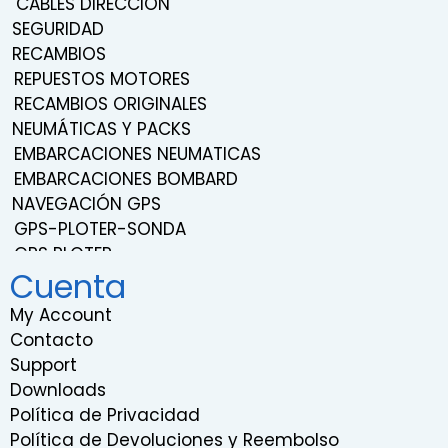
CABLES DIRECCIÓN
SEGURIDAD
RECAMBIOS
REPUESTOS MOTORES
RECAMBIOS ORIGINALES
NEUMÁTICAS Y PACKS
EMBARCACIONES NEUMATICAS
EMBARCACIONES BOMBARD
NAVEGACIÓN GPS
GPS-PLOTER-SONDA
GPS PLOTER
Cuenta
NAVEGACIÓN
TRANSDUCTORES
My Account
SONDAS
Contacto
SISTEMA DE SONIDO Y ENTRETENIMIENTO
Support
RADIOS VHF
Downloads
RADARES
Política de Privacidad
INSTRUMENTACION
Política de Devoluciones y Reembolso