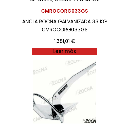
CMROCORG033GS
ANCLA ROCNA GALVANIZADA 33 KG
CMROCORG033GS
1.381,01
€
Leer más