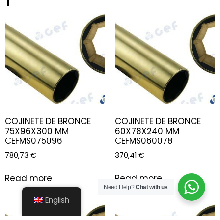
COJINETE DE BRONCE
COJINETE DE BRONCE
75X96X300 MM
60X78X240 MM
CEFMS075096
CEFMS060078
780,73
€
370,41
€
Read more
Read more
Need Help?
Chat with us
English