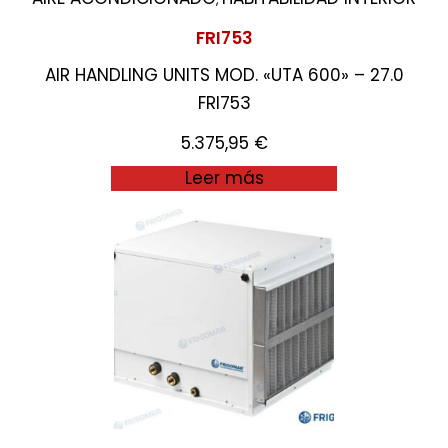
FRI753
AIR HANDLING UNITS MOD. «UTA 600» – 27.0
FRI753
5.375,95
€
Leer más