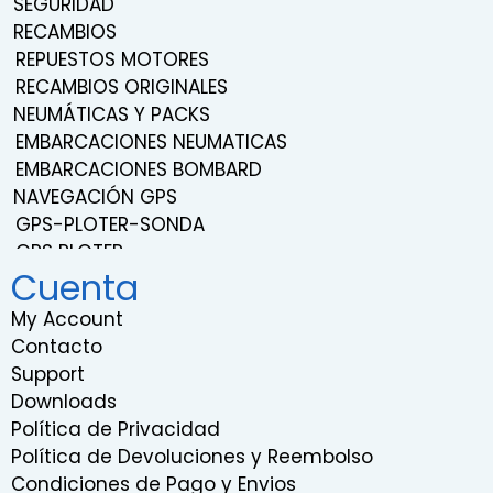
SEGURIDAD
RECAMBIOS
REPUESTOS MOTORES
RECAMBIOS ORIGINALES
NEUMÁTICAS Y PACKS
EMBARCACIONES NEUMATICAS
EMBARCACIONES BOMBARD
NAVEGACIÓN GPS
GPS-PLOTER-SONDA
GPS PLOTER
Cuenta
NAVEGACIÓN
TRANSDUCTORES
My Account
SONDAS
Contacto
SISTEMA DE SONIDO Y ENTRETENIMIENTO
Support
RADIOS VHF
Downloads
RADARES
Política de Privacidad
INSTRUMENTACION
Política de Devoluciones y Reembolso
RELOJES EMBARCACIONES
Condiciones de Pago y Envios