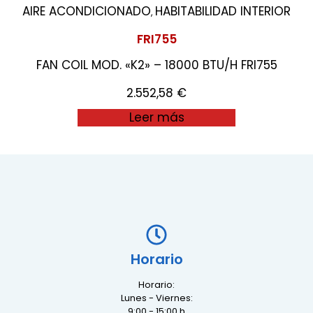
AIRE ACONDICIONADO
HABITABILIDAD INTERIOR
,
FRI755
FAN COIL MOD. «K2» – 18000 BTU/H FRI755
2.552,58
€
Leer más
Horario
Horario:
Lunes - Viernes:
9:00 - 15:00 h