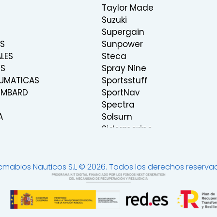
Taylor Made
Suzuki
Supergain
S
Sunpower
LES
Steca
KS
Spray Nine
UMATICAS
Sportsstuff
OMBARD
SportNav
Spectra
A
Solsum
Sidermarine
Seastar-Dometic
Seares
Sea Recovery
cmabios Nauticos S.L © 2026. Todos los derechos reserva
 Y ENTRETENIMIENTO
Samyung
Rutland
Rocna
Recmar