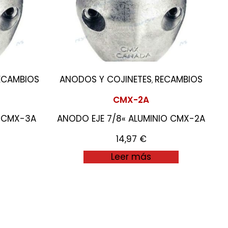
ECAMBIOS
ANODOS Y COJINETES
RECAMBIOS
,
CMX-2A
O CMX-3A
ANODO EJE 7/8« ALUMINIO CMX-2A
14,97
€
Leer más