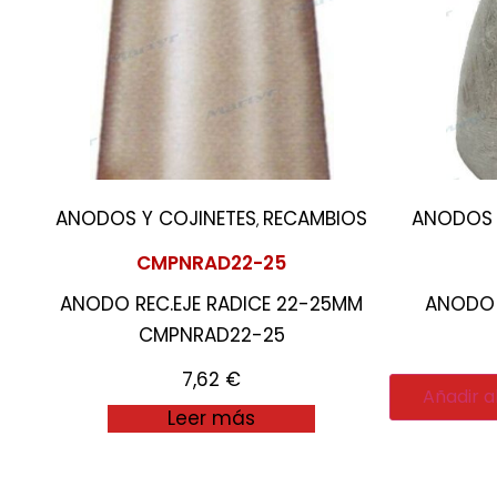
ANODOS Y COJINETES
RECAMBIOS
ANODOS 
,
CMPNRAD22-25
ANODO REC.EJE RADICE 22-25MM
ANODO 
CMPNRAD22-25
7,62
€
Añadir al
Leer más