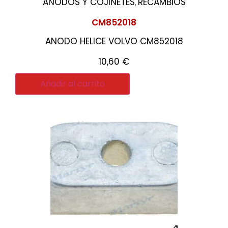
ANODOS Y COJINETES
RECAMBIOS
,
CM852018
ANODO HELICE VOLVO CM852018
10,60
€
Añadir al carrito