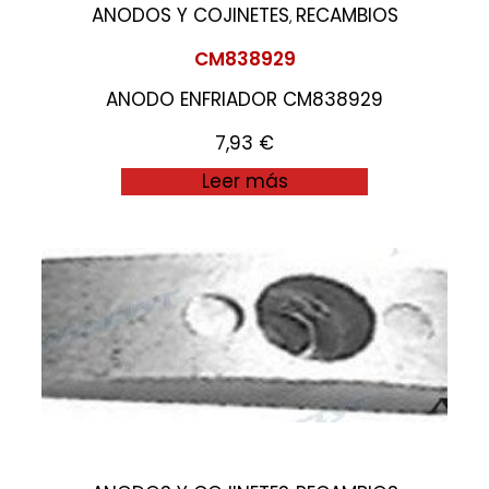
ANODOS Y COJINETES
RECAMBIOS
,
CM838929
ANODO ENFRIADOR CM838929
7,93
€
Leer más