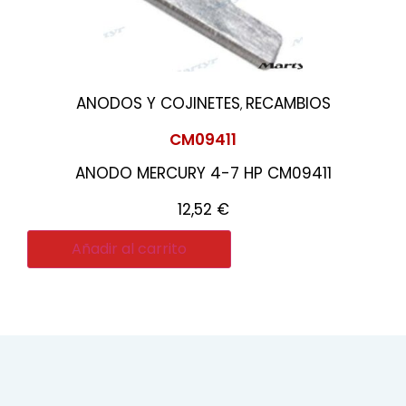
ANODOS Y COJINETES
RECAMBIOS
,
CM09411
ANODO MERCURY 4-7 HP CM09411
12,52
€
Añadir al carrito