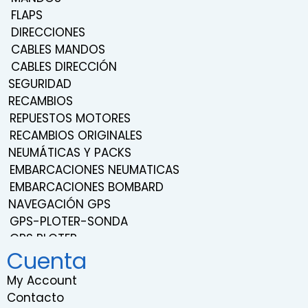
FLAPS
DIRECCIONES
CABLES MANDOS
CABLES DIRECCIÓN
SEGURIDAD
RECAMBIOS
REPUESTOS MOTORES
RECAMBIOS ORIGINALES
NEUMÁTICAS Y PACKS
EMBARCACIONES NEUMATICAS
EMBARCACIONES BOMBARD
NAVEGACIÓN GPS
GPS-PLOTER-SONDA
GPS PLOTER
Cuenta
NAVEGACIÓN
TRANSDUCTORES
My Account
SONDAS
Contacto
SISTEMA DE SONIDO Y ENTRETENIMIENTO