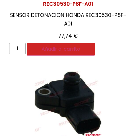
REC30530-P8F-A01
SENSOR DETONACION HONDA REC30530-P8F-
A01
77,74
€
Añadir al carrito