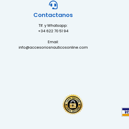
Contactanos
Tlf. y Whatsapp:
+34 622 70 51 94
Email:
info@accesoriosnauticosonline.com