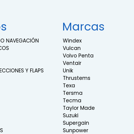
os
Marcas
RNO NAVEGACIÓN
Windex
COS
Vulcan
Volvo Penta
Ventair
ECCIONES Y FLAPS
Unik
Thrustems
Texa
Tersma
Tecma
Taylor Made
Suzuki
Supergain
S
Sunpower