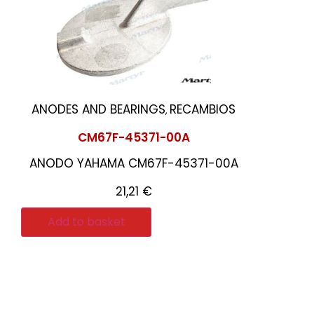
ANODES AND BEARINGS
RECAMBIOS
,
CM67F-45371-00A
ANODO YAHAMA CM67F-45371-00A
21,21
€
Add to basket