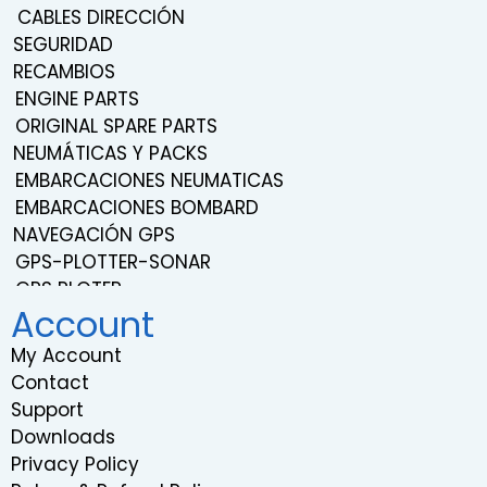
CABLES DIRECCIÓN
SEGURIDAD
RECAMBIOS
ENGINE PARTS
ORIGINAL SPARE PARTS
NEUMÁTICAS Y PACKS
EMBARCACIONES NEUMATICAS
EMBARCACIONES BOMBARD
NAVEGACIÓN GPS
GPS-PLOTTER-SONAR
GPS PLOTER
Account
NAVEGACIÓN
TRANSDUCERS
My Account
PROBES
Contact
SISTEMA DE SONIDO Y ENTRETENIMIENTO
Support
VHF RADIOS
Downloads
RADARS
Privacy Policy
INSTRUMENTATION