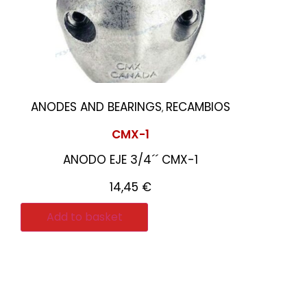
ANODES AND BEARINGS
RECAMBIOS
,
CMX-1
ANODO EJE 3/4´´ CMX-1
14,45
€
Add to basket