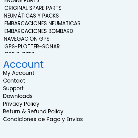
ENGINE PARTS
ORIGINAL SPARE PARTS
NEUMÁTICAS Y PACKS
EMBARCACIONES NEUMATICAS
EMBARCACIONES BOMBARD
NAVEGACIÓN GPS
GPS-PLOTTER-SONAR
GPS PLOTER
Account
NAVEGACIÓN
TRANSDUCERS
My Account
PROBES
Contact
SISTEMA DE SONIDO Y ENTRETENIMIENTO
Support
VHF RADIOS
Downloads
RADARS
Privacy Policy
INSTRUMENTATION
Return & Refund Policy
RELOJES EMBARCACIONES
Condiciones de Pago y Envios
COMPÁS DE BARCO
GIROSCOPIOS MARINOS