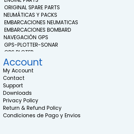
ENGINE PARTS
ORIGINAL SPARE PARTS
NEUMÁTICAS Y PACKS
EMBARCACIONES NEUMATICAS
EMBARCACIONES BOMBARD
NAVEGACIÓN GPS
GPS-PLOTTER-SONAR
GPS PLOTER
Account
NAVEGACIÓN
TRANSDUCERS
My Account
PROBES
Contact
SISTEMA DE SONIDO Y ENTRETENIMIENTO
Support
VHF RADIOS
Downloads
RADARS
Privacy Policy
INSTRUMENTATION
Return & Refund Policy
RELOJES EMBARCACIONES
Condiciones de Pago y Envios
COMPÁS DE BARCO
GIROSCOPIOS MARINOS