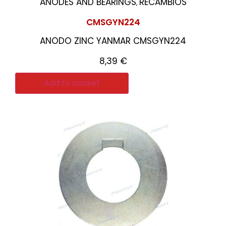
ANODES AND BEARINGS
RECAMBIOS
,
CMSGYN224
ANODO ZINC YANMAR CMSGYN224
8,39
€
Add to basket