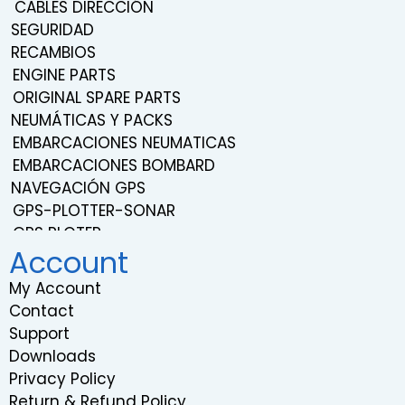
CABLES DIRECCIÓN
SEGURIDAD
RECAMBIOS
ENGINE PARTS
ORIGINAL SPARE PARTS
NEUMÁTICAS Y PACKS
EMBARCACIONES NEUMATICAS
EMBARCACIONES BOMBARD
NAVEGACIÓN GPS
GPS-PLOTTER-SONAR
GPS PLOTER
Account
NAVEGACIÓN
TRANSDUCERS
My Account
PROBES
Contact
SISTEMA DE SONIDO Y ENTRETENIMIENTO
Support
VHF RADIOS
Downloads
RADARS
Privacy Policy
INSTRUMENTATION
Return & Refund Policy