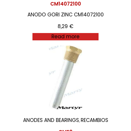
CM14072100
ANODO GORI ZINC CM14072100
8,29
€
Read more
ANODES AND BEARINGS
RECAMBIOS
,