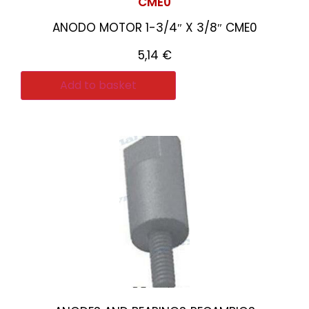
CME0
ANODO MOTOR 1-3/4″ X 3/8″ CME0
5,14
€
Add to basket