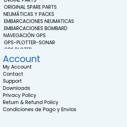
ENGINE PARTS
ORIGINAL SPARE PARTS
NEUMÁTICAS Y PACKS
EMBARCACIONES NEUMATICAS
EMBARCACIONES BOMBARD
NAVEGACIÓN GPS
GPS-PLOTTER-SONAR
GPS PLOTER
Account
NAVEGACIÓN
TRANSDUCERS
My Account
PROBES
Contact
SISTEMA DE SONIDO Y ENTRETENIMIENTO
Support
VHF RADIOS
Downloads
RADARS
Privacy Policy
INSTRUMENTATION
Return & Refund Policy
RELOJES EMBARCACIONES
Condiciones de Pago y Envios
COMPÁS DE BARCO
GIROSCOPIOS MARINOS