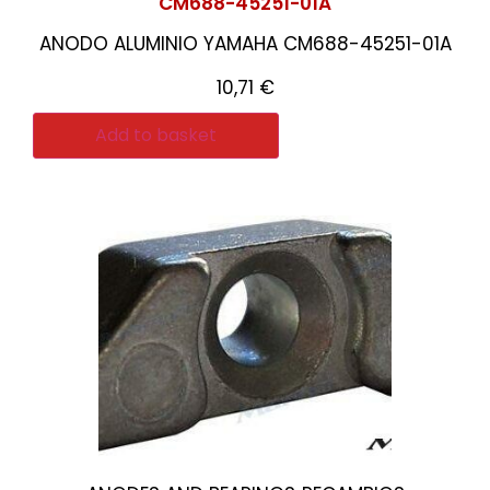
CM688-45251-01A
ANODO ALUMINIO YAMAHA CM688-45251-01A
10,71
€
Add to basket