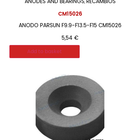
ANODES AND BEARINGS
RECAMBIOS
,
CM15026
ANODO PARSUN F9.9-F13.5-F15 CM15026
5,54
€
Add to basket