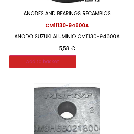
ANODES AND BEARINGS
RECAMBIOS
,
CM11130-94600A
ANODO SUZUKI ALUMINIO CM11130-94600A
5,58
€
Add to basket