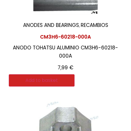
ANODES AND BEARINGS
RECAMBIOS
,
CM3H6-60218-000A
ANODO TOHATSU ALUMINIO CM3H6-60218-
000A
7,99
€
Add to basket