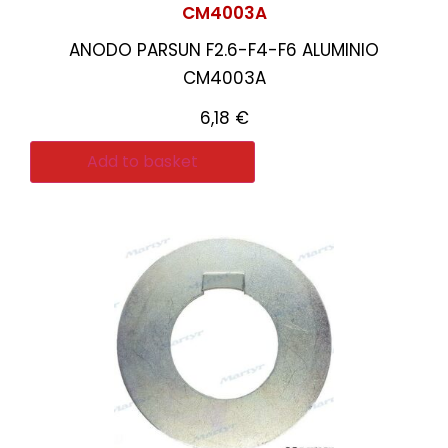
CM4003A
ANODO PARSUN F2.6-F4-F6 ALUMINIO
CM4003A
6,18
€
Add to basket