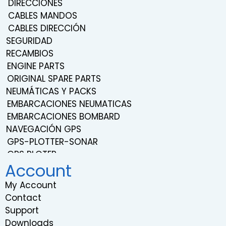
DIRECCIONES
CABLES MANDOS
CABLES DIRECCIÓN
SEGURIDAD
RECAMBIOS
ENGINE PARTS
ORIGINAL SPARE PARTS
NEUMÁTICAS Y PACKS
EMBARCACIONES NEUMATICAS
EMBARCACIONES BOMBARD
NAVEGACIÓN GPS
GPS-PLOTTER-SONAR
GPS PLOTER
Account
NAVEGACIÓN
TRANSDUCERS
My Account
PROBES
Contact
SISTEMA DE SONIDO Y ENTRETENIMIENTO
Support
VHF RADIOS
Downloads