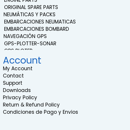
ENGINE PARTS
ORIGINAL SPARE PARTS
NEUMÁTICAS Y PACKS
EMBARCACIONES NEUMATICAS
EMBARCACIONES BOMBARD
NAVEGACIÓN GPS
GPS-PLOTTER-SONAR
GPS PLOTER
Account
NAVEGACIÓN
TRANSDUCERS
My Account
PROBES
Contact
SISTEMA DE SONIDO Y ENTRETENIMIENTO
Support
VHF RADIOS
Downloads
RADARS
Privacy Policy
INSTRUMENTATION
Return & Refund Policy
RELOJES EMBARCACIONES
Condiciones de Pago y Envios
COMPÁS DE BARCO
GIROSCOPIOS MARINOS