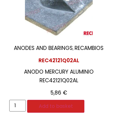
ANODES AND BEARINGS
RECAMBIOS
,
REC42121Q02AL
ANODO MERCURY ALUMINIO
REC42121Q02AL
5,86
€
Add to basket