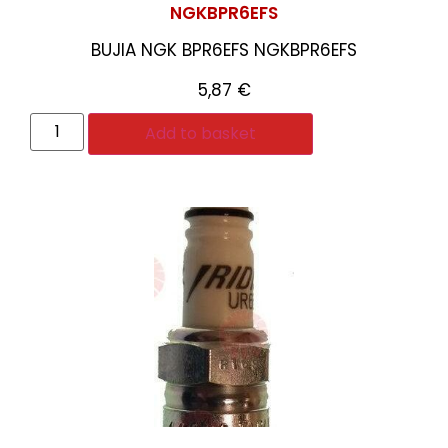
NGKBPR6EFS
BUJIA NGK BPR6EFS NGKBPR6EFS
5,87
€
Add to basket