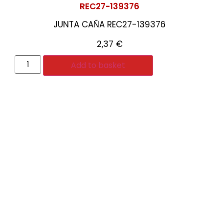
REC27-139376
JUNTA CAÑA REC27-139376
2,37
€
Add to basket