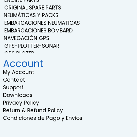
ENGINE PARTS
ORIGINAL SPARE PARTS
NEUMÁTICAS Y PACKS
EMBARCACIONES NEUMATICAS
EMBARCACIONES BOMBARD
NAVEGACIÓN GPS
GPS-PLOTTER-SONAR
GPS PLOTER
Account
NAVEGACIÓN
TRANSDUCERS
My Account
PROBES
Contact
SISTEMA DE SONIDO Y ENTRETENIMIENTO
Support
VHF RADIOS
Downloads
RADARS
Privacy Policy
INSTRUMENTATION
Return & Refund Policy
RELOJES EMBARCACIONES
Condiciones de Pago y Envios
COMPÁS DE BARCO
GIROSCOPIOS MARINOS