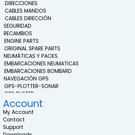
DIRECCIONES
CABLES MANDOS
CABLES DIRECCIÓN
SEGURIDAD
RECAMBIOS
ENGINE PARTS
ORIGINAL SPARE PARTS
NEUMÁTICAS Y PACKS
EMBARCACIONES NEUMATICAS
EMBARCACIONES BOMBARD
NAVEGACIÓN GPS
GPS-PLOTTER-SONAR
GPS PLOTER
Account
NAVEGACIÓN
TRANSDUCERS
My Account
PROBES
Contact
SISTEMA DE SONIDO Y ENTRETENIMIENTO
Support
VHF RADIOS
Downloads