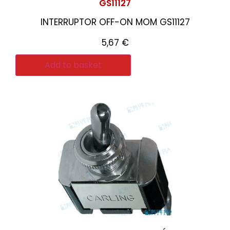
GS11127
INTERRUPTOR OFF-ON MOM GS11127
5,67
€
Add to basket